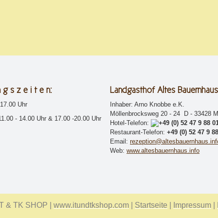
 g s z e i t e n:
Landgasthof Altes Bauernhaus
17.00 Uhr
Inhaber: Arno Knobbe e.K.
Möllenbrocksweg 20 - 24 D - 33428 M
1.00 - 14.00 Uhr & 17.00 -20.00 Uhr
Hotel-Telefon:
+49 (0) 52 47 9 88 0
Restaurant-Telefon:
+49 (0) 52 47 9 8
Email:
rezeption@altesbauernhaus.inf
Web:
www.altesbauernhaus.info
IT & TK SHOP |
www.itundtkshop.com
|
Startseite
|
Impressum
|