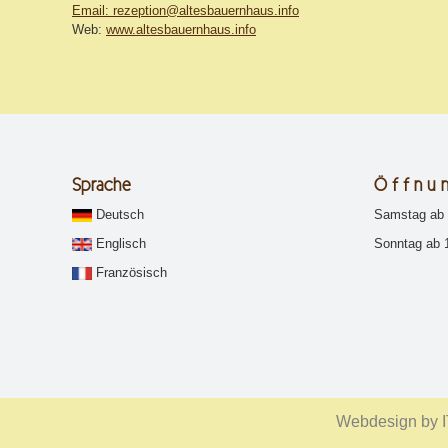
Email:
rezeption@altesbauernhaus.info
Web:
www.altesbauernhaus.info
Sprache
Ö f f n u n
Deutsch
Samstag ab 
Englisch
Sonntag ab 1
Französisch
Webdesign by 