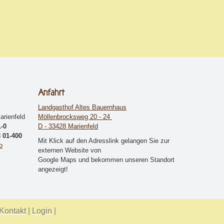
Anfahrt
Landgasthof Altes Bauernhaus
arienfeld
Möllenbrocksweg 20 - 24
1-0
D - 33428 Marienfeld
8 01-400
Mit Klick auf den Adresslink gelangen Sie zur
o
externen Website von
Google Maps und bekommen unseren Standort
angezeigt!
Kontakt
|
Login
|